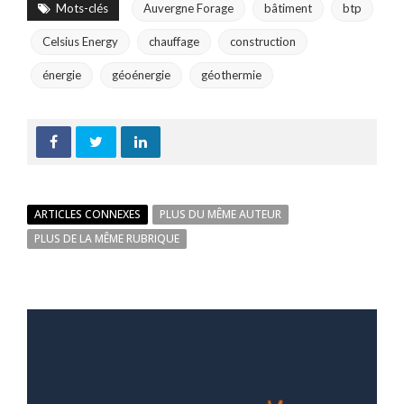
Mots-clés
Auvergne Forage
bâtiment
btp
Celsius Energy
chauffage
construction
énergie
géoénergie
géothermie
ARTICLES CONNEXES
PLUS DU MÊME AUTEUR
PLUS DE LA MÊME RUBRIQUE