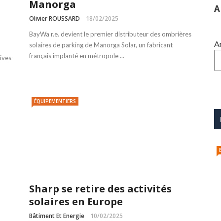
Manorga
A
Olivier ROUSSARD
18/02/2025
BayWa r.e. devient le premier distributeur des ombrières
A
solaires de parking de Manorga Solar, un fabricant
français implanté en métropole ...
ives-
ÉQUIPEMENTIERS
Sharp se retire des activités
solaires en Europe
Bâtiment Et Energie
10/02/2025