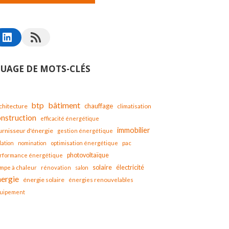
UAGE DE MOTS-CLÉS
bâtiment
btp
chauffage
chitecture
climatisation
onstruction
efficacité énergétique
immobilier
urnisseur d'énergie
gestion énergétique
lation
nomination
optimisation énergétique
pac
photovoltaïque
rformance énergétique
solaire
mpe à chaleur
électricité
rénovation
salon
nergie
énergie solaire
énergies renouvelables
uipement