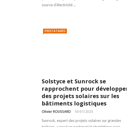
source d’électricité ...
PRESTATAIRES
Solstyce et Sunrock se
rapprochent pour développe
des projets solaires sur les
bâtiments logistiques
Olivier ROUSSARD
10/01/2025
Sunrock, expert des projets solaires sur grandes
toitures, a noué un partenariat stratégique avec