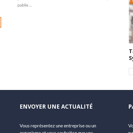
publie ...
T
S
ENVOYER UNE ACTUALITÉ
P
Vous représentez une entreprise ou un
Vo
organisme et vous souhaitez que vos
pa