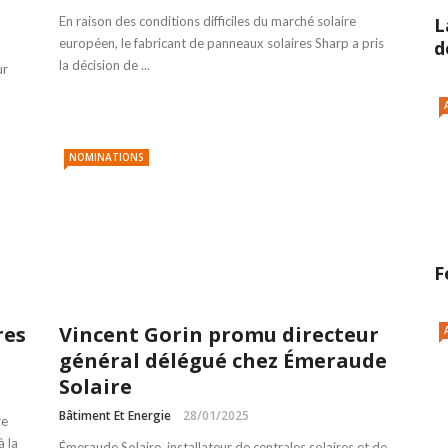
L
En raison des conditions difficiles du marché solaire
européen, le fabricant de panneaux solaires Sharp a pris
d
la décision de ...
ur
NOMINATIONS
F
res
Vincent Gorin promu directeur
général délégué chez Émeraude
Solaire
Bâtiment Et Energie
28/01/2025
re
 la
Émeraude Solaire, installateur de centrales solaires et de