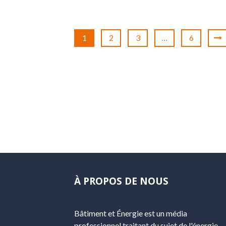
1
2
3
…
6
À PROPOS DE NOUS
Bâtiment et Énergie est un média
professionnel traitant du sujet de l'énergie