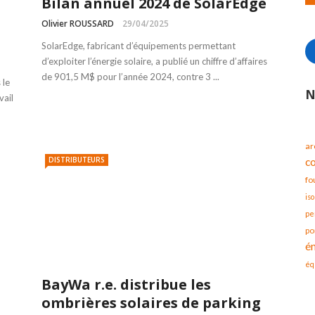
Bilan annuel 2024 de SolarEdge
Olivier ROUSSARD
29/04/2025
SolarEdge, fabricant d’équipements permettant
d’exploiter l’énergie solaire, a publié un chiffre d’affaires
de 901,5 M$ pour l’année 2024, contre 3 ...
 le
N
vail
ar
DISTRIBUTEURS
c
fo
iso
pe
po
é
éq
BayWa r.e. distribue les
ombrières solaires de parking