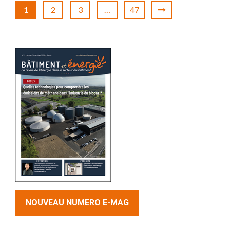
1
2
3
…
47
NOUVEAU NUMERO E-MAG