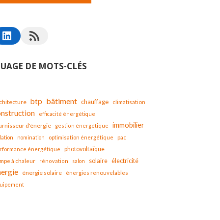
UAGE DE MOTS-CLÉS
bâtiment
btp
chauffage
chitecture
climatisation
onstruction
efficacité énergétique
immobilier
urnisseur d'énergie
gestion énergétique
lation
nomination
optimisation énergétique
pac
photovoltaïque
rformance énergétique
solaire
mpe à chaleur
électricité
rénovation
salon
nergie
énergie solaire
énergies renouvelables
uipement