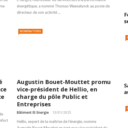
mme
énergétique, a nommé Thomas Waeselynck au poste de
directeur de son activité ...
F
s
NOMINATIONS
é
Augustin Bouet-Mouttet promu
S
nce
vice-président de Hellio, en
a
ce
charge du pôle Public et
Entreprises
Bâtiment Et Energie
13/01/2025
de
nfort
Hellio, expert de la maîtrise de l’énergie, nomme
Augustin Bouet-Mouttet en tant que vice-président du