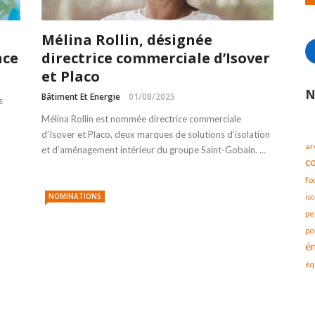
Mélina Rollin, désignée
nce
directrice commerciale d’Isover
et Placo
N
Bâtiment Et Energie
01/08/2025
s
Mélina Rollin est nommée directrice commerciale
d’Isover et Placo, deux marques de solutions d’isolation
ar
et d’aménagement intérieur du groupe Saint-Gobain. ...
c
fo
NOMINATIONS
iso
pe
po
é
éq