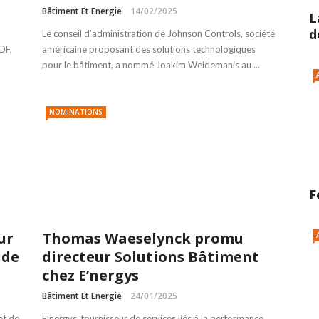
Bâtiment Et Energie
14/02/2025
L
d
Le conseil d’administration de Johnson Controls, société
DF,
américaine proposant des solutions technologiques
pour le bâtiment, a nommé Joakim Weidemanis au ...
NOMINATIONS
F
ur
Thomas Waeselynck promu
ude
directeur Solutions Bâtiment
chez E’nergys
Bâtiment Et Energie
24/01/2025
et de
E’nergys, fournisseur de services liés à la performance