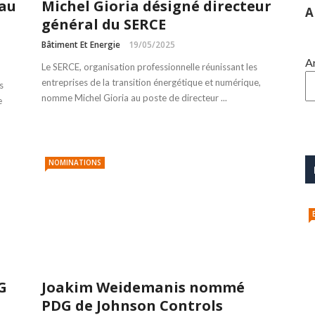
eau
Michel Gioria désigné directeur
A
général du SERCE
Bâtiment Et Energie
19/05/2025
A
Le SERCE, organisation professionnelle réunissant les
entreprises de la transition énergétique et numérique,
s
nomme Michel Gioria au poste de directeur ...
e
NOMINATIONS
G
Joakim Weidemanis nommé
PDG de Johnson Controls