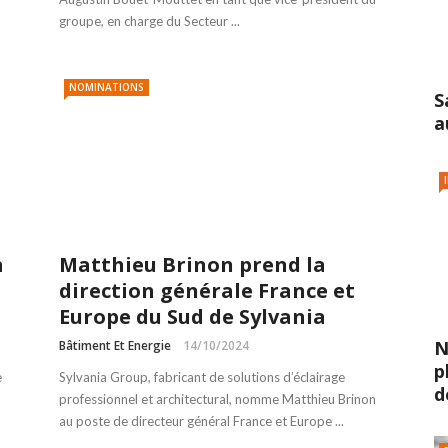
groupe, en charge du Secteur ...
NOMINATIONS
S
a
a
Matthieu Brinon prend la
direction générale France et
Europe du Sud de Sylvania
N
Bâtiment Et Energie
14/10/2024
p
e
Sylvania Group, fabricant de solutions d’éclairage
d
professionnel et architectural, nomme Matthieu Brinon
au poste de directeur général France et Europe ...