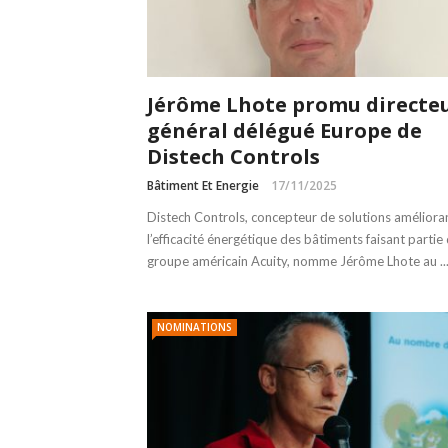
Jérôme Lhote promu directe
général délégué Europe de
Distech Controls
Bâtiment Et Energie
17/11/2025
Distech Controls, concepteur de solutions améliora
l’efficacité énergétique des bâtiments faisant partie
groupe américain Acuity, nomme Jérôme Lhote au ..
NOMINATIONS