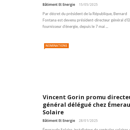
Bâtiment Et Energie
15/05/2025
Par décret du président de la République, Bernard
Fontana est devenu président-directeur général d’E
fournisseur d’énergie, depuis le 7 mai ...
NOMINATIONS
Vincent Gorin promu directe
général délégué chez Émera
Solaire
Bâtiment Et Energie
28/01/2025
Émeraude Solaire, installateur de centrales solaires 