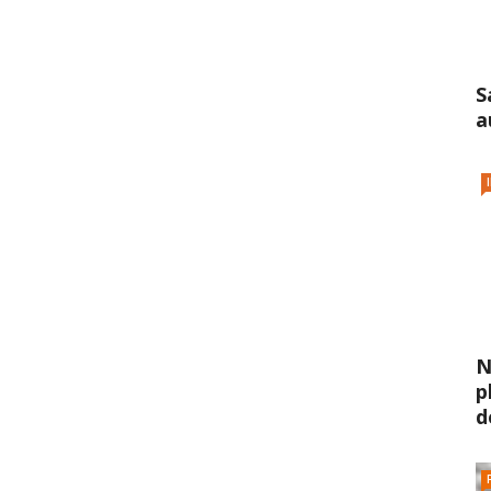
S
a
N
p
d