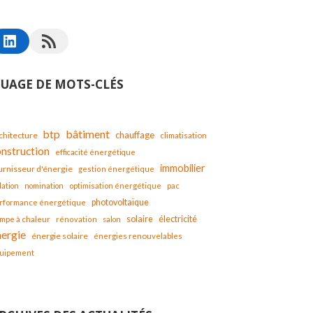
UAGE DE MOTS-CLÉS
bâtiment
btp
chauffage
chitecture
climatisation
onstruction
efficacité énergétique
immobilier
urnisseur d'énergie
gestion énergétique
lation
nomination
optimisation énergétique
pac
photovoltaïque
rformance énergétique
solaire
mpe à chaleur
électricité
rénovation
salon
nergie
énergie solaire
énergies renouvelables
uipement