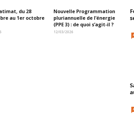
F
atimat, du 28
Nouvelle Programmation
s
bre au 1er octobre
pluriannuelle de l’énergie
(PPE 3) : de quoi s’agit-il ?
6
12/03/2026
S
a