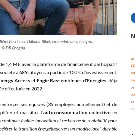
N
Rémi Bastien et Thibault Rihet, co-fondateurs d'Enogrid.
© DR Enogrid
ar
 de 1,4 M€ avec la plateforme de financement participatif
c
a société à 689 citoyens à partir de 100 € d’investissement,
fo
 Energy Access
et
Engie Rassembleurs d’Energies
, déjà
iso
pe
ée effectuée en 2022.
po
é
 renforcer ses équipes (35 employés actuellement) et de
éq
ifier et massifier l’
autoconsommation collective
en
 continuer à allier innovation et recherche de rentabilité pour
célérer la transition énergétique vers un modèle local, durable