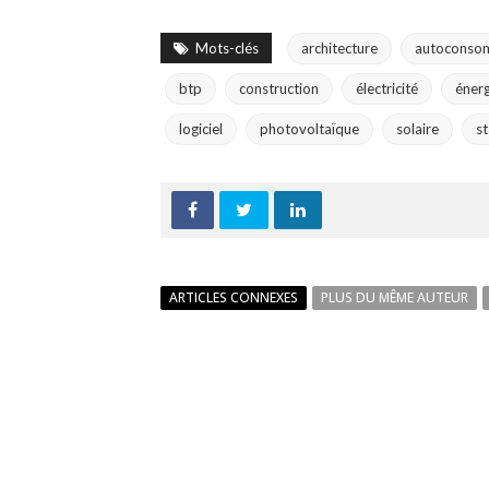
Mots-clés
architecture
autoconso
btp
construction
électricité
énerg
logiciel
photovoltaïque
solaire
s
ARTICLES CONNEXES
PLUS DU MÊME AUTEUR