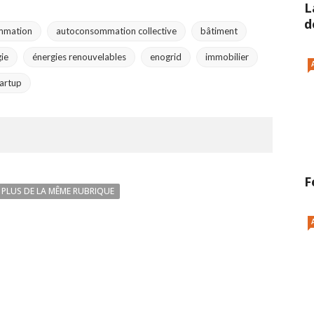
L
d
mmation
autoconsommation collective
bâtiment
ie
énergies renouvelables
enogrid
immobilier
tartup
F
PLUS DE LA MÊME RUBRIQUE