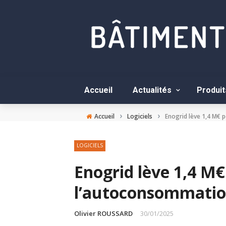
Accueil
Actualités
Produit
›
›
Accueil
Logiciels
Enogrid lève 1,4 M€ 
LOGICIELS
Enogrid lève 1,4 M
l’autoconsommation
Olivier ROUSSARD
30/01/2025