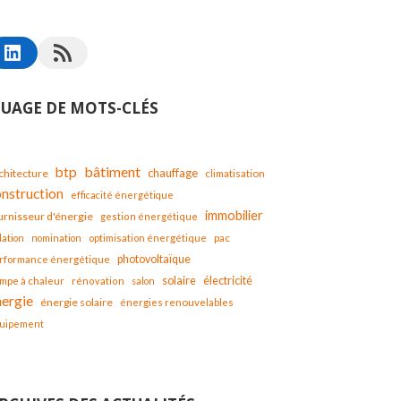
UAGE DE MOTS-CLÉS
bâtiment
btp
chauffage
chitecture
climatisation
onstruction
efficacité énergétique
immobilier
urnisseur d'énergie
gestion énergétique
lation
nomination
optimisation énergétique
pac
photovoltaïque
rformance énergétique
solaire
mpe à chaleur
électricité
rénovation
salon
nergie
énergie solaire
énergies renouvelables
uipement