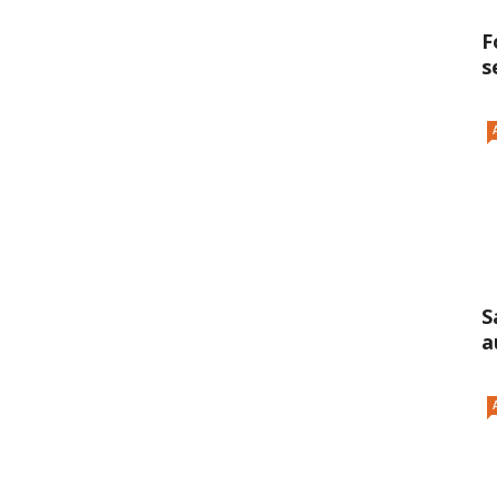
F
s
S
a