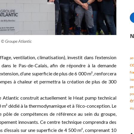
N
 © Groupe Atlantic
fage, ventilation, climatisation), investit dans l’extension
ar
c
 dans le Pas-de-Calais, afin de répondre à la demande
fo
xtension, d’une superficie de plus de 6 000 m², renforcera
iso
pompes à chaleur et permettra la création de plus de 300
pe
po
pe Atlantic construit actuellement le Heat pump technical
é
 m² dédié à la thermodynamique et à l’éco-conception. Le
éq
e pôle de compétences de référence au sein du groupe,
ppement innovants. Ce centre technique comprendra des
ns d’essais sur une superficie de 4 500 m², comprenant 10