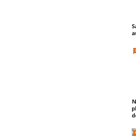
S
a
N
p
d