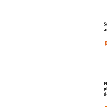
S
a
N
p
d