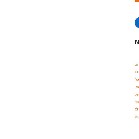
N
ar
c
fo
iso
pe
po
é
éq