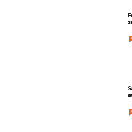
F
s
S
a