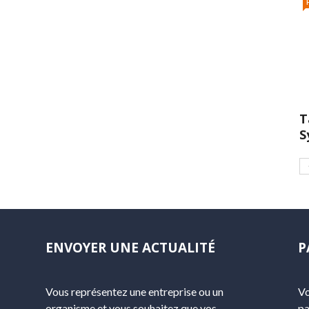
T
S
ENVOYER UNE ACTUALITÉ
P
Vous représentez une entreprise ou un
Vo
organisme et vous souhaitez que vos
pa