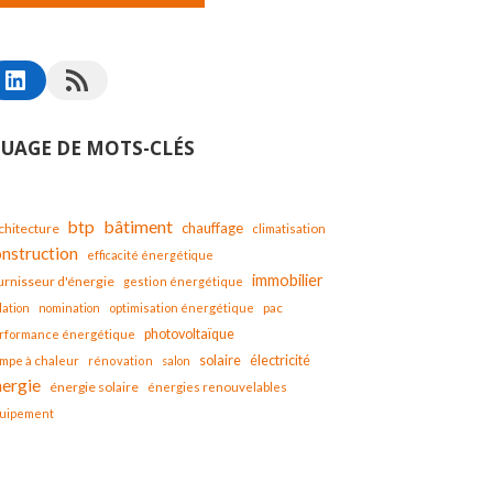
UAGE DE MOTS-CLÉS
bâtiment
btp
chauffage
chitecture
climatisation
onstruction
efficacité énergétique
immobilier
urnisseur d'énergie
gestion énergétique
lation
nomination
optimisation énergétique
pac
photovoltaïque
rformance énergétique
solaire
mpe à chaleur
électricité
rénovation
salon
nergie
énergie solaire
énergies renouvelables
uipement