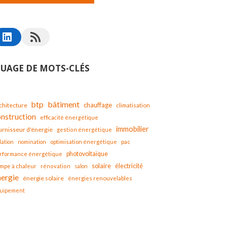
UAGE DE MOTS-CLÉS
bâtiment
btp
chauffage
chitecture
climatisation
onstruction
efficacité énergétique
immobilier
urnisseur d'énergie
gestion énergétique
lation
nomination
optimisation énergétique
pac
photovoltaïque
rformance énergétique
solaire
mpe à chaleur
électricité
rénovation
salon
nergie
énergie solaire
énergies renouvelables
uipement