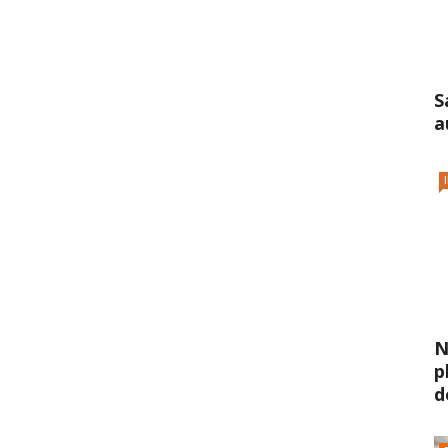
S
a
N
p
d