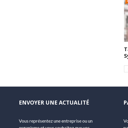
T
S
ENVOYER UNE ACTUALITÉ
P
Vous représentez une entreprise ou un
Vo
organisme et vous souhaitez que vos
pa