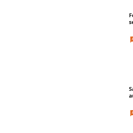
F
s
S
a