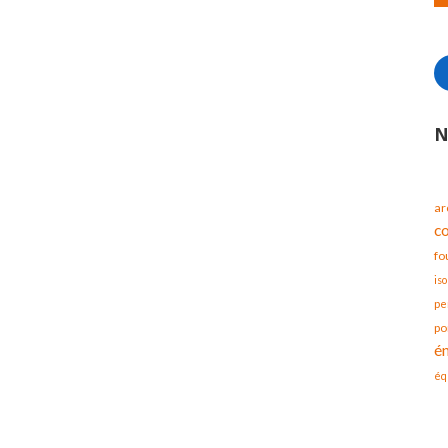
N
ar
c
fo
iso
pe
po
é
éq