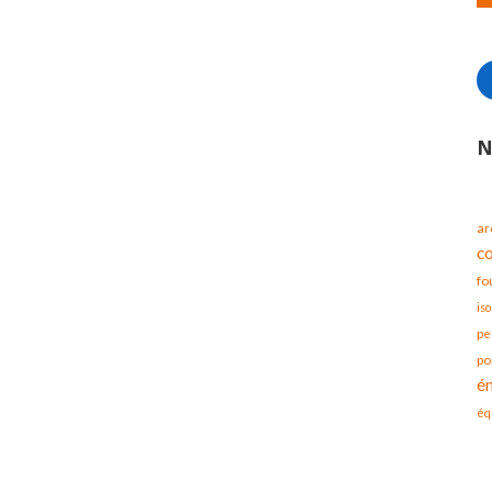
N
ar
c
fo
iso
pe
po
é
éq