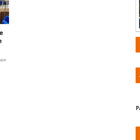
e
e
oupe
,
P