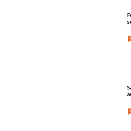
F
s
S
a