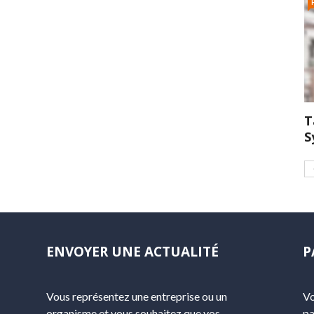
T
S
ENVOYER UNE ACTUALITÉ
P
Vous représentez une entreprise ou un
Vo
organisme et vous souhaitez que vos
pa