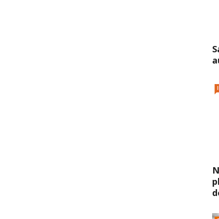
S
a
N
p
d