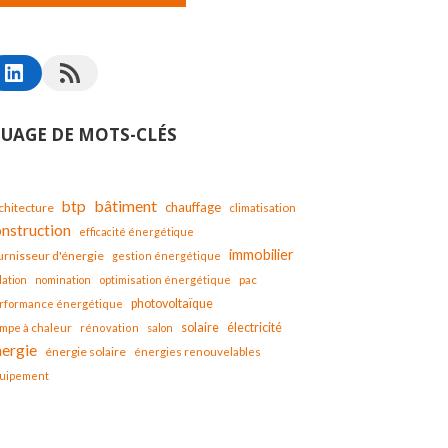
UAGE DE MOTS-CLÉS
bâtiment
btp
chauffage
chitecture
climatisation
onstruction
efficacité énergétique
immobilier
urnisseur d'énergie
gestion énergétique
lation
nomination
optimisation énergétique
pac
photovoltaïque
rformance énergétique
solaire
mpe à chaleur
électricité
rénovation
salon
nergie
énergie solaire
énergies renouvelables
uipement