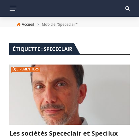
›
Accueil
Mot-clé "Spececlair"
ÉTIQUETTE :
SPECECLAIR
ÉQUIPEMENTIERS
Les sociétés Spececlair et Specilux