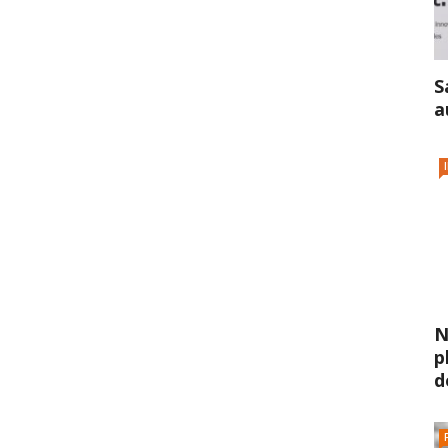
S
a
N
p
d