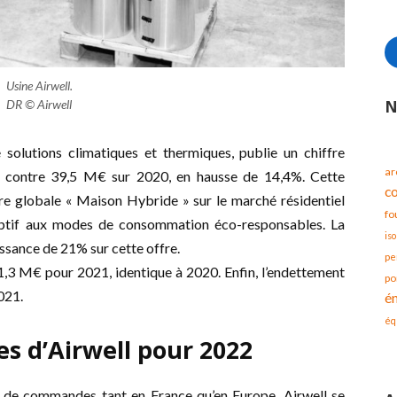
Usine Airwell.
N
DR © Airwell
e solutions climatiques et thermiques, publie un chiffre
ar
1, contre 39,5 M€ sur 2020, en hausse de 14,4%. Cette
c
fre globale « Maison Hybride » sur le marché résidentiel
fo
eptif aux modes de consommation éco-responsables. La
iso
issance de 21% sur cette offre.
pe
de 1,3 M€ pour 2021, identique à 2020. Enfin, l’endettement
po
021.
é
éq
es d’Airwell pour 2022
t de commandes tant en France qu’en Europe, Airwell se