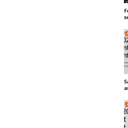
F
s
S
a