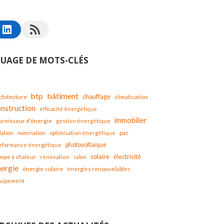
UAGE DE MOTS-CLÉS
bâtiment
btp
chauffage
chitecture
climatisation
onstruction
efficacité énergétique
immobilier
urnisseur d'énergie
gestion énergétique
lation
nomination
optimisation énergétique
pac
photovoltaïque
rformance énergétique
solaire
mpe à chaleur
électricité
rénovation
salon
nergie
énergie solaire
énergies renouvelables
uipement