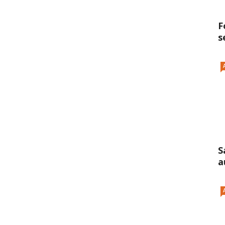
F
s
S
a