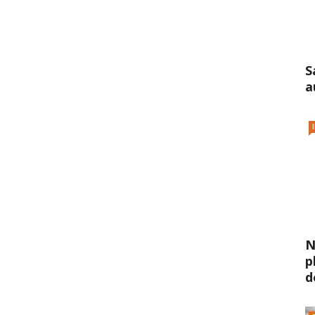
S
a
N
p
d