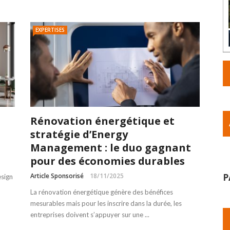
EXPERTISES
Rénovation énergétique et
stratégie d’Energy
Management : le duo gagnant
pour des économies durables
Article Sponsorisé
18/11/2025
P
esign
La rénovation énergétique génère des bénéfices
mesurables mais pour les inscrire dans la durée, les
entreprises doivent s’appuyer sur une ...