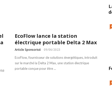
L
d
el
EcoFlow lance la station
la
électrique portable Delta 2 Max
Article Sponsorisé
09/06/2023
EcoFlow, fournisseur de solutions énergétiques, introduit
sur le marché la Delta 2 Max, une station électrique
F
portable conçue pour être ...
ité