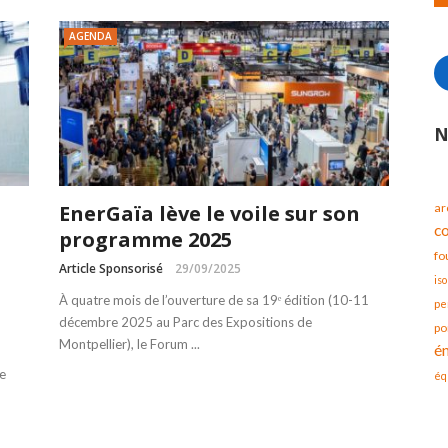
AGENDA
N
EnerGaïa lève le voile sur son
ar
c
programme 2025
fo
Article Sponsorisé
29/09/2025
iso
À quatre mois de l’ouverture de sa 19ᵉ édition (10-11
pe
décembre 2025 au Parc des Expositions de
po
Montpellier), le Forum ...
é
e
éq