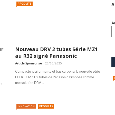
A
PRODUITS
A
ur
Nouveau DRV 2 tubes Série MZ1
au R32 signé Panasonic
Article Sponsorisé
20/06/2025
Compacte, performante et bas carbone, la nouvelle série
ECOi EX MZ1 2 tubes de Panasonic s’impose comme
une solution DRV ...
nt
INNOVATION
PRODUITS