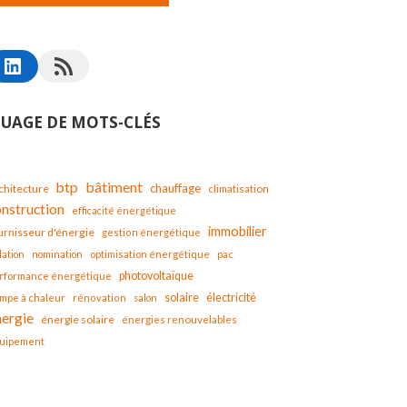
UAGE DE MOTS-CLÉS
bâtiment
btp
chauffage
chitecture
climatisation
onstruction
efficacité énergétique
immobilier
urnisseur d'énergie
gestion énergétique
lation
nomination
optimisation énergétique
pac
photovoltaïque
rformance énergétique
solaire
mpe à chaleur
électricité
rénovation
salon
nergie
énergie solaire
énergies renouvelables
uipement