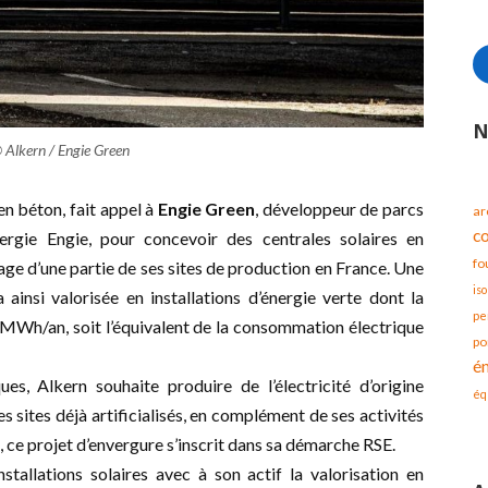
N
Alkern / Engie Green
en béton, fait appel à
Engie Green
, développeur de parcs
ar
c
énergie Engie, pour concevoir des centrales solaires en
fo
ge d’une partie de ses sites de production en France. Une
iso
ainsi valorisée en installations d’énergie verte dont la
pe
 MWh/an, soit l’équivalent de la consommation électrique
po
é
es, Alkern souhaite produire de l’électricité d’origine
éq
s sites déjà artificialisés, en complément de ses activités
 ce projet d’envergure s’inscrit dans sa démarche RSE.
tallations solaires avec à son actif la valorisation en