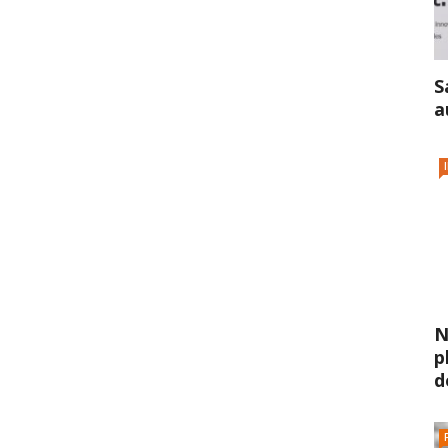
S
a
N
p
d