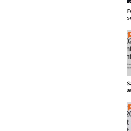
F
s
S
a