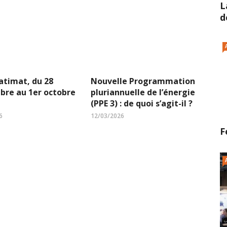
L
d
atimat, du 28
Nouvelle Programmation
bre au 1er octobre
pluriannuelle de l’énergie
(PPE 3) : de quoi s’agit-il ?
6
12/03/2026
F