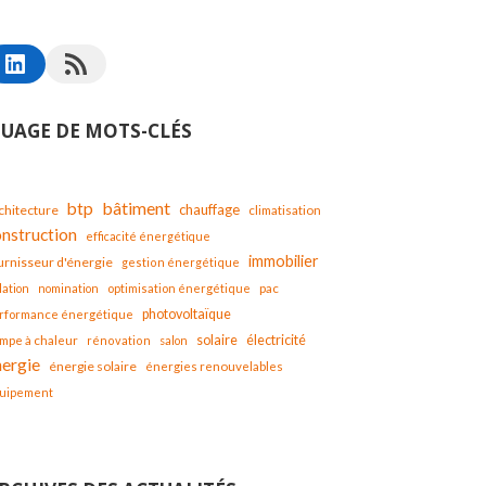
UAGE DE MOTS-CLÉS
bâtiment
btp
chauffage
chitecture
climatisation
onstruction
efficacité énergétique
immobilier
urnisseur d'énergie
gestion énergétique
lation
nomination
optimisation énergétique
pac
photovoltaïque
rformance énergétique
solaire
mpe à chaleur
électricité
rénovation
salon
nergie
énergie solaire
énergies renouvelables
uipement