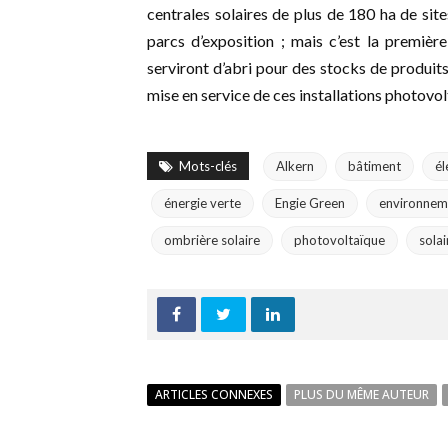
centrales solaires de plus de 180 ha de site
parcs d’exposition ; mais c’est la premièr
serviront d’abri pour des stocks de produit
mise en service de ces installations photovo
Mots-clés
Alkern
bâtiment
él
énergie verte
Engie Green
environnem
ombrière solaire
photovoltaïque
solai
ARTICLES CONNEXES
PLUS DU MÊME AUTEUR