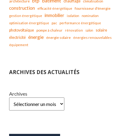
bâtiment
btp
chauffage
architecture
climatisation
construction
fournisseur d'énergie
efficacité énergétique
immobilier
gestion énergétique
isolation
nomination
optimisation énergétique
pac
performance énergétique
solaire
photovoltaïque
pompe à chaleur
rénovation
salon
énergie
électricité
énergie solaire
énergies renouvelables
équipement
ARCHIVES DES ACTUALITÉS
Archives