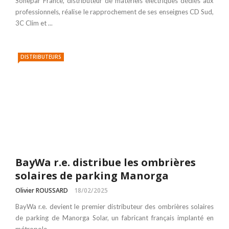
Sonepar France, distributeur de matériels électriques dédiés aux
professionnels, réalise le rapprochement de ses enseignes CD Sud,
3C Clim et ...
DISTRIBUTEURS
BayWa r.e. distribue les ombrières
solaires de parking Manorga
Olivier ROUSSARD
18/02/2025
BayWa r.e. devient le premier distributeur des ombrières solaires
de parking de Manorga Solar, un fabricant français implanté en