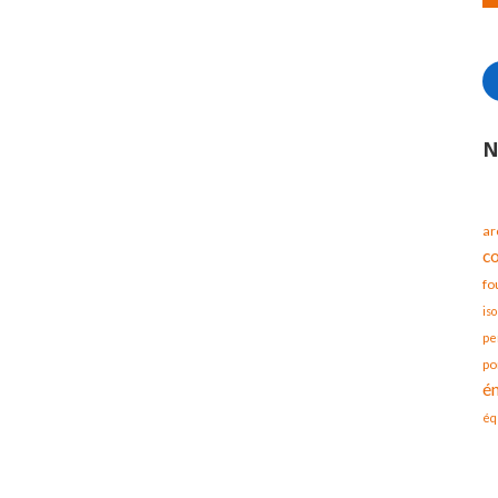
N
ar
c
fo
iso
pe
po
é
éq