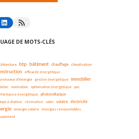
UAGE DE MOTS-CLÉS
bâtiment
btp
chauffage
chitecture
climatisation
onstruction
efficacité énergétique
immobilier
urnisseur d'énergie
gestion énergétique
lation
nomination
optimisation énergétique
pac
photovoltaïque
rformance énergétique
solaire
mpe à chaleur
électricité
rénovation
salon
nergie
énergie solaire
énergies renouvelables
uipement