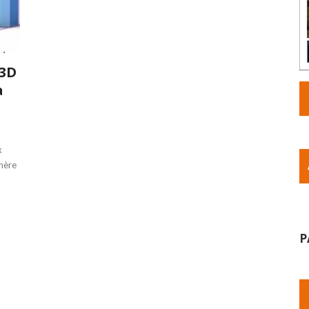
 3D
a
x
énère
P