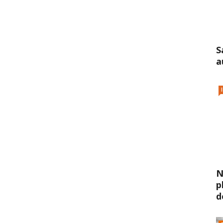
S
a
N
p
d