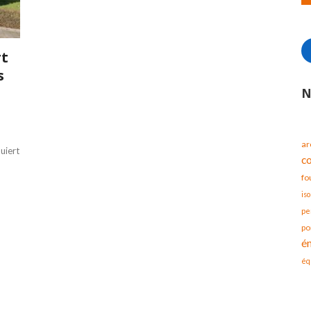
rt
s
N
ar
uiert
c
fo
iso
pe
po
é
éq