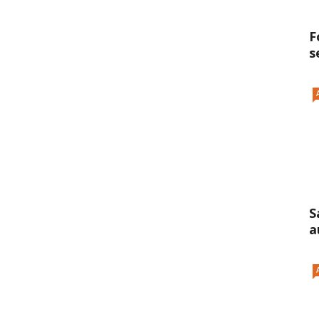
F
s
S
a