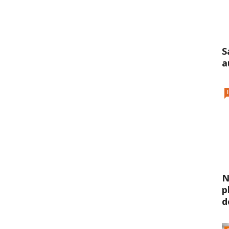
S
a
N
p
d