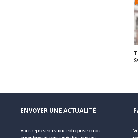
T
S
ENVOYER UNE ACTUALITÉ
P
Vous représentez une entreprise ou un
Vo
organisme et vous souhaitez que vos
pa