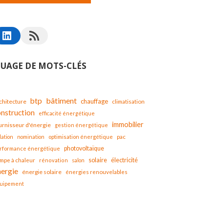
UAGE DE MOTS-CLÉS
bâtiment
btp
chauffage
chitecture
climatisation
onstruction
efficacité énergétique
immobilier
urnisseur d'énergie
gestion énergétique
lation
nomination
optimisation énergétique
pac
photovoltaïque
rformance énergétique
solaire
mpe à chaleur
électricité
rénovation
salon
nergie
énergie solaire
énergies renouvelables
uipement