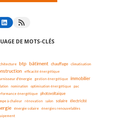
UAGE DE MOTS-CLÉS
bâtiment
btp
chauffage
chitecture
climatisation
onstruction
efficacité énergétique
immobilier
urnisseur d'énergie
gestion énergétique
lation
nomination
optimisation énergétique
pac
photovoltaïque
rformance énergétique
solaire
mpe à chaleur
électricité
rénovation
salon
nergie
énergie solaire
énergies renouvelables
uipement