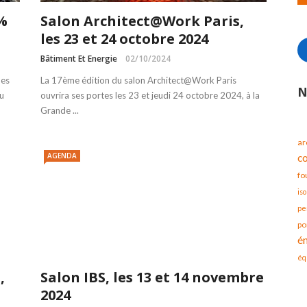
0%
Salon Architect@Work Paris,
les 23 et 24 octobre 2024
Bâtiment Et Energie
02/10/2024
des
La 17ème édition du salon Architect@Work Paris
N
u
ouvrira ses portes les 23 et jeudi 24 octobre 2024, à la
Grande ...
ar
AGENDA
c
fo
iso
pe
po
é
éq
,
Salon IBS, les 13 et 14 novembre
2024