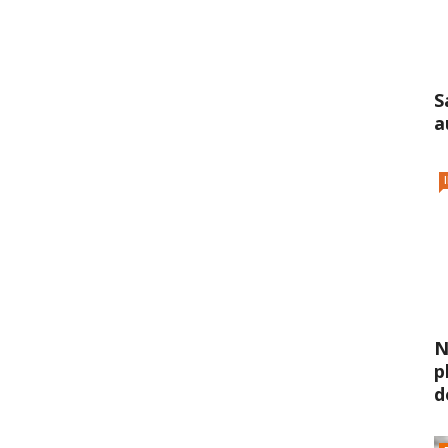
S
a
N
p
d