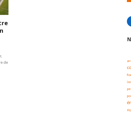
tre
en
N
r,
ar
re de
c
fo
iso
pe
po
é
éq