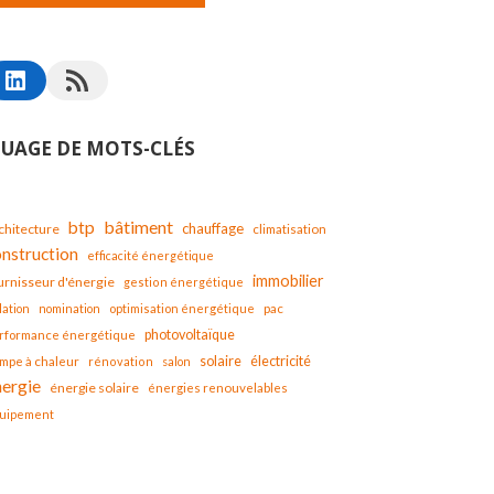
UAGE DE MOTS-CLÉS
bâtiment
btp
chauffage
chitecture
climatisation
onstruction
efficacité énergétique
immobilier
urnisseur d'énergie
gestion énergétique
lation
nomination
optimisation énergétique
pac
photovoltaïque
rformance énergétique
solaire
mpe à chaleur
électricité
rénovation
salon
nergie
énergie solaire
énergies renouvelables
uipement