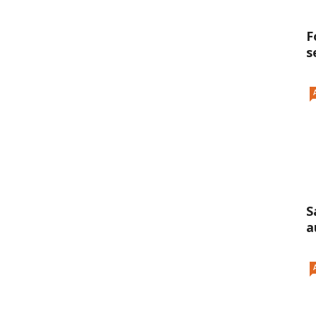
F
s
S
a