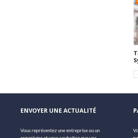
T
S
ENVOYER UNE ACTUALITÉ
P
Vous représentez une entreprise ou un
Vo
organisme et vous souhaitez que vos
pa