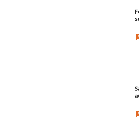
F
s
S
a