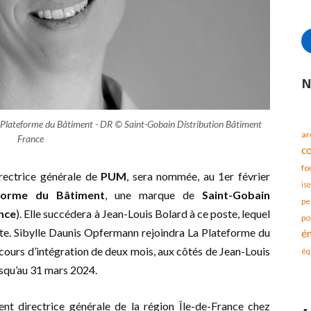
N
a Plateforme du Bâtiment - DR © Saint-Gobain Distribution Bâtiment
ar
France
c
fo
rectrice générale de
PUM
, sera nommée, au 1er février
iso
forme du Bâtiment
, une marque de
Saint-Gobain
pe
nce
). Elle succédera à Jean-Louis Bolard à ce poste, lequel
po
traite. Sibylle Daunis Opfermann rejoindra La Plateforme du
é
ours d’intégration de deux mois, aux côtés de Jean-Louis
éq
squ’au 31 mars 2024.
ent directrice générale de la région Île-de-France chez