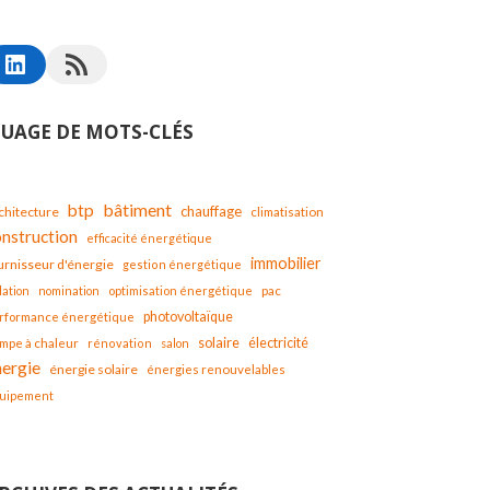
UAGE DE MOTS-CLÉS
bâtiment
btp
chauffage
chitecture
climatisation
onstruction
efficacité énergétique
immobilier
urnisseur d'énergie
gestion énergétique
lation
nomination
optimisation énergétique
pac
photovoltaïque
rformance énergétique
solaire
mpe à chaleur
électricité
rénovation
salon
nergie
énergie solaire
énergies renouvelables
uipement