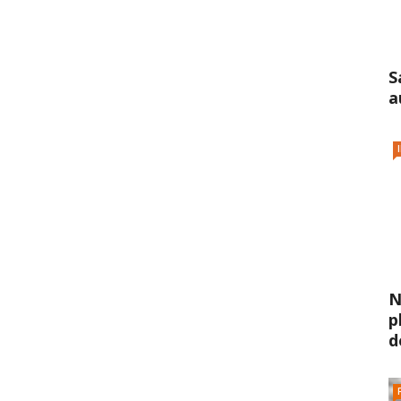
S
a
N
p
d