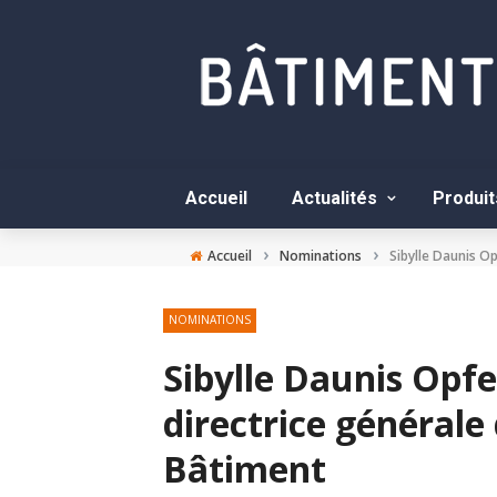
Accueil
Actualités
Produit
›
›
Accueil
Nominations
Sibylle Daunis O
NOMINATIONS
Sibylle Daunis O
directrice générale
Bâtiment