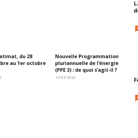
L
d
atimat, du 28
Nouvelle Programmation
bre au 1er octobre
pluriannuelle de l’énergie
(PPE 3) : de quoi s’agit-il ?
6
12/03/2026
F