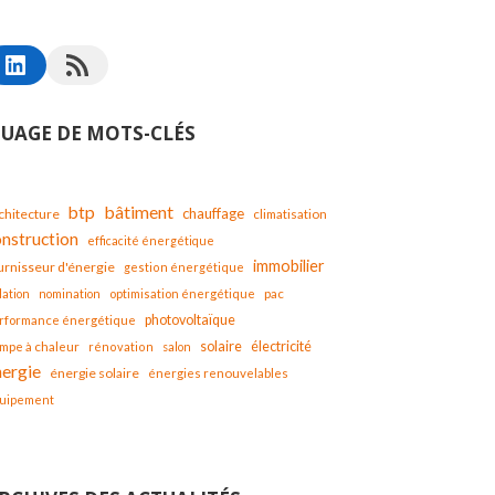
UAGE DE MOTS-CLÉS
bâtiment
btp
chauffage
chitecture
climatisation
onstruction
efficacité énergétique
immobilier
urnisseur d'énergie
gestion énergétique
lation
nomination
optimisation énergétique
pac
photovoltaïque
rformance énergétique
solaire
mpe à chaleur
électricité
rénovation
salon
nergie
énergie solaire
énergies renouvelables
uipement