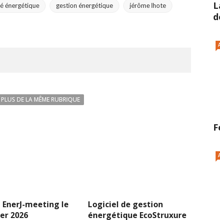
L
ité énergétique
gestion énergétique
jérôme lhote
d
PLUS DE LA MÊME RUBRIQUE
F
 EnerJ-meeting le
Logiciel de gestion
ier 2026
énergétique EcoStruxure