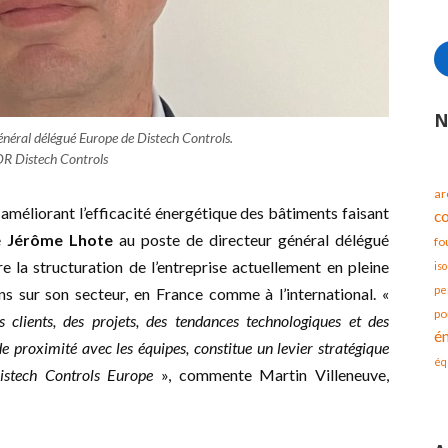
N
énéral délégué Europe de Distech Controls.
R Distech Controls
ar
 améliorant l’efficacité énergétique des bâtiments faisant
c
e
Jérôme Lhote
au poste de directeur général délégué
fo
e la structuration de l’entreprise actuellement en pleine
iso
pe
s sur son secteur, en France comme à l’international. «
po
clients, des projets, des tendances technologiques et des
é
proximité avec les équipes, constitue un levier stratégique
éq
istech Controls Europe
», commente Martin Villeneuve,