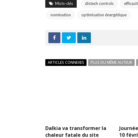
Mots-clés
distech controls
efficac
nomination
optimisation énergétique
ARTICLES CONNEXES
PLUS DU MÊME AUTEUR
Dalkia va transformer la
Journée
chaleur fatale du site
10 févr