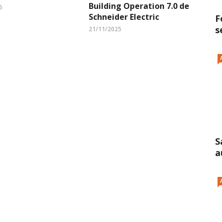
Building Operation 7.0 de
5
Schneider Electric
F
s
21/11/2025
S
a