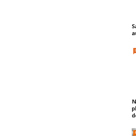
S
a
N
p
d