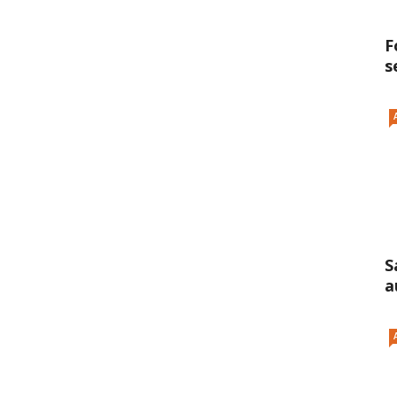
F
s
S
a