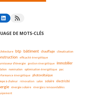
UAGE DE MOTS-CLÉS
bâtiment
btp
chauffage
chitecture
climatisation
onstruction
efficacité énergétique
immobilier
urnisseur d'énergie
gestion énergétique
lation
nomination
optimisation énergétique
pac
photovoltaïque
rformance énergétique
solaire
mpe à chaleur
électricité
rénovation
salon
nergie
énergie solaire
énergies renouvelables
uipement