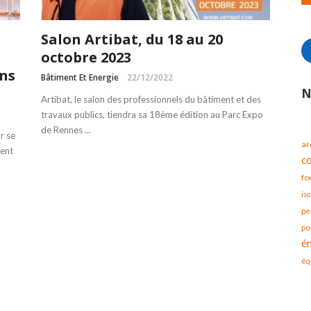
Salon Artibat, du 18 au 20
octobre 2023
ans
Bâtiment Et Energie
22/12/2022
N
Artibat, le salon des professionnels du bâtiment et des
travaux publics, tiendra sa 18ème édition au Parc Expo
de Rennes ...
r se
ar
rent
c
fo
iso
pe
po
é
éq