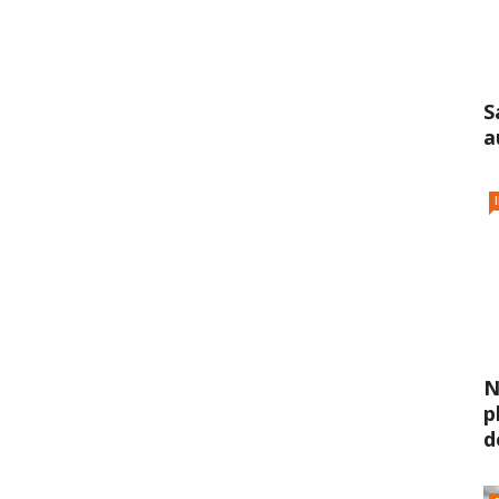
S
a
N
p
d