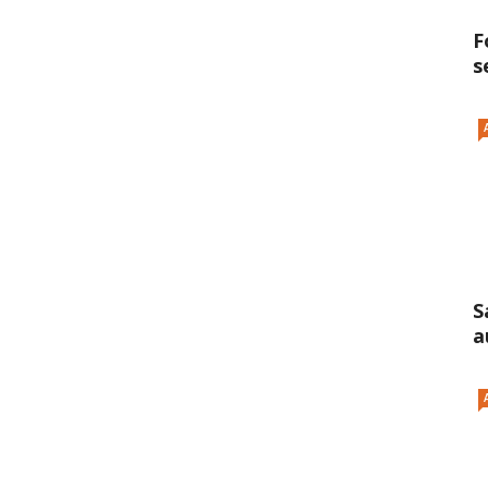
F
s
S
a