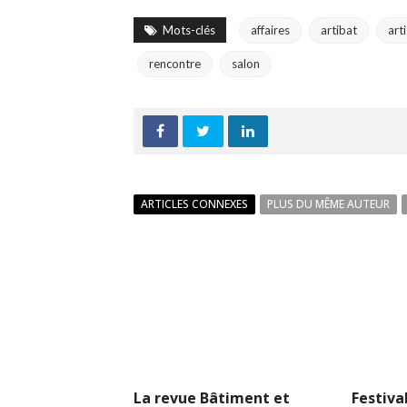
Mots-clés
affaires
artibat
art
rencontre
salon
ARTICLES CONNEXES
PLUS DU MÊME AUTEUR
La revue Bâtiment et
Festival