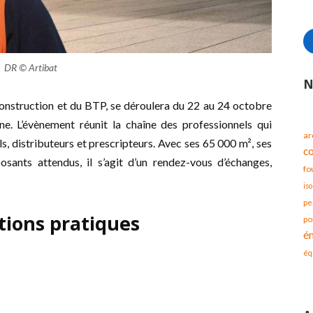
DR © Artibat
N
 construction et du BTP, se déroulera du 22 au 24 octobre
. L’évènement réunit la chaîne des professionnels qui
ar
els, distributeurs et prescripteurs. Avec ses 65 000 m², ses
c
sants attendus, il s’agit d’un rendez-vous d’échanges,
fo
iso
pe
tions pratiques
po
é
éq