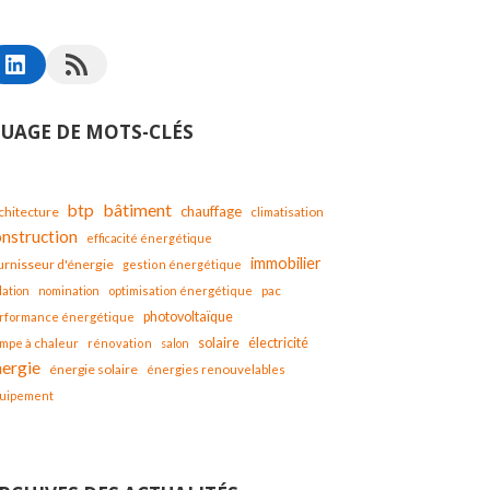
UAGE DE MOTS-CLÉS
bâtiment
btp
chauffage
chitecture
climatisation
onstruction
efficacité énergétique
immobilier
urnisseur d'énergie
gestion énergétique
lation
nomination
optimisation énergétique
pac
photovoltaïque
rformance énergétique
solaire
mpe à chaleur
électricité
rénovation
salon
nergie
énergie solaire
énergies renouvelables
uipement