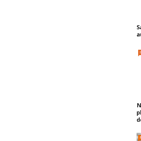
S
a
N
p
d