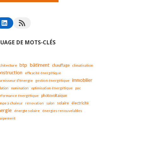
UAGE DE MOTS-CLÉS
bâtiment
btp
chauffage
chitecture
climatisation
onstruction
efficacité énergétique
immobilier
urnisseur d'énergie
gestion énergétique
lation
nomination
optimisation énergétique
pac
photovoltaïque
rformance énergétique
solaire
mpe à chaleur
électricité
rénovation
salon
nergie
énergie solaire
énergies renouvelables
uipement