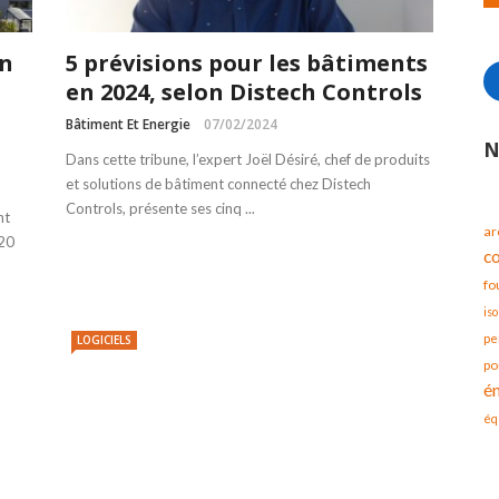
on
5 prévisions pour les bâtiments
en 2024, selon Distech Controls
Bâtiment Et Energie
07/02/2024
N
Dans cette tribune, l’expert Joël Désiré, chef de produits
et solutions de bâtiment connecté chez Distech
Controls, présente ses cinq ...
nt
ar
 20
c
fo
iso
pe
LOGICIELS
po
é
éq