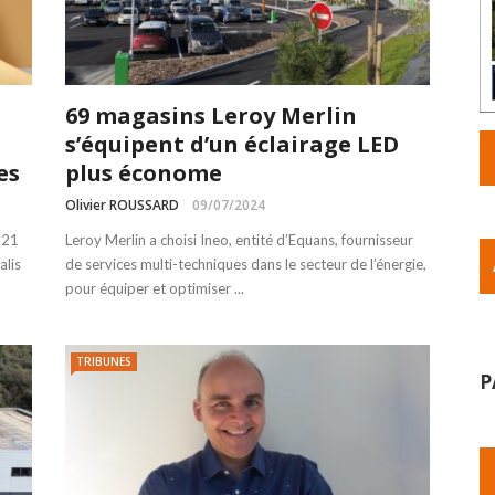
69 magasins Leroy Merlin
s’équipent d’un éclairage LED
es
plus économe
Olivier ROUSSARD
09/07/2024
 21
Leroy Merlin a choisi Ineo, entité d’Equans, fournisseur
alis
de services multi-techniques dans le secteur de l’énergie,
pour équiper et optimiser ...
TRIBUNES
P