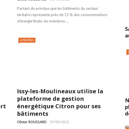
Partant du principe que les bâtiments du secteur
tertiaire représente près de 15 % des consommations
d’énergie finale, les membres ...
S
a
LOGICIELS
Issy-les-Moulineaux utilise la
plateforme de gestion
N
rt
énergétique Citron pour ses
p
bâtiments
d
Olivier ROUSSARD
07/09/2022