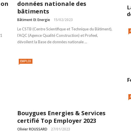
ion
données nationale des
L
bâtiments
d
Bâtiment Et Energie
15/02/2023
Le CSTB (Centre Scientifique et Technique du Bâtiment),
91
l’AQC (Agence Qualité Construction) et Profeel,
dévoilent la Base de données nationale ...
EMPLOI
F
Bouygues Energies & Services
certifié Top Employer 2023
Olivier ROUSSARD
27/01/2023