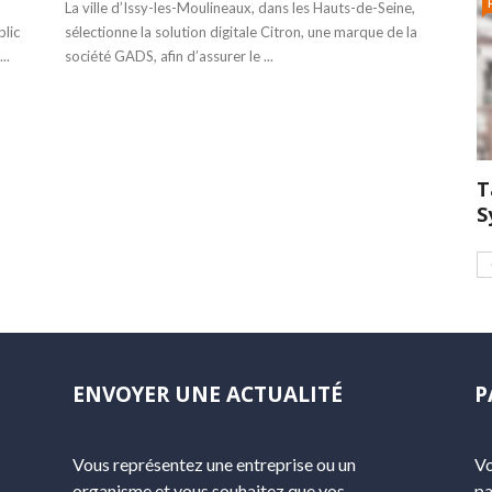
La ville d’Issy-les-Moulineaux, dans les Hauts-de-Seine,
blic
sélectionne la solution digitale Citron, une marque de la
..
société GADS, afin d’assurer le ...
T
S
ENVOYER UNE ACTUALITÉ
P
Vous représentez une entreprise ou un
Vo
organisme et vous souhaitez que vos
pa