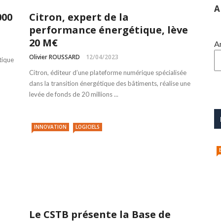
A
000
Citron, expert de la
performance énergétique, lève
20 M€
A
Olivier ROUSSARD
12/04/2023
tique
Citron, éditeur d’une plateforme numérique spécialisée
dans la transition énergétique des bâtiments, réalise une
levée de fonds de 20 millions ...
INNOVATION
LOGICIELS
Le CSTB présente la Base de