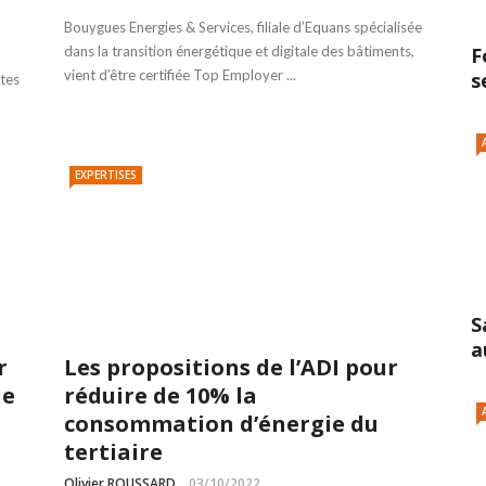
Bouygues Energies & Services, filiale d’Equans spécialisée
F
dans la transition énergétique et digitale des bâtiments,
vient d’être certifiée Top Employer ...
s
ntes
EXPERTISES
S
a
r
Les propositions de l’ADI pour
ue
réduire de 10% la
consommation d’énergie du
tertiaire
Olivier ROUSSARD
03/10/2022