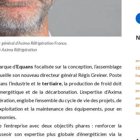
N
r général d'Axima Réfrigération France.
 Axima Réfrigération
ar
arque d’
Equans
focalisée sur la conception, l’assemblage
c
ccueille son nouveau directeur général Régis Greiner. Poste
fo
ns l’industrie et le
tertiaire
, la production de froid doit
iso
pe
 énergétique et de la décarbonation. L’expertise d’Axima
po
gération, englobe l’ensemble du cycle de vie des projets, de
é
l’exploitation et la maintenance des équipements, pour en
éq
onomies.
 l’entreprise avec deux objectifs phares : renforcer la
sseoir son expertise plus globale d’énergéticien via la