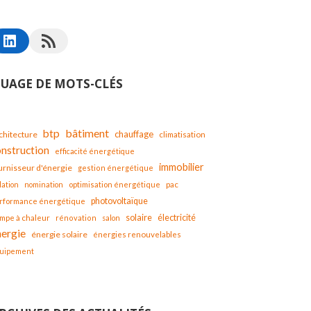
UAGE DE MOTS-CLÉS
bâtiment
btp
chauffage
chitecture
climatisation
onstruction
efficacité énergétique
immobilier
urnisseur d'énergie
gestion énergétique
lation
nomination
optimisation énergétique
pac
photovoltaïque
rformance énergétique
solaire
mpe à chaleur
électricité
rénovation
salon
nergie
énergie solaire
énergies renouvelables
uipement