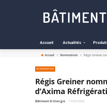
Accueil
Actualités
Produit
›
›
Accueil
Nominations
Régis Greiner no
NOMINATIONS
Régis Greiner nomm
d’Axima Réfrigérat
Bâtiment Et Energie
17/01/2023