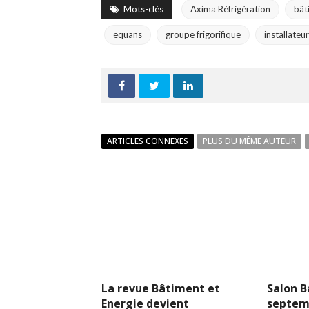
Mots-clés
Axima Réfrigération
bât
equans
groupe frigorifique
installateur
ARTICLES CONNEXES
PLUS DU MÊME AUTEUR
La revue Bâtiment et
Salon B
Energie devient
septem