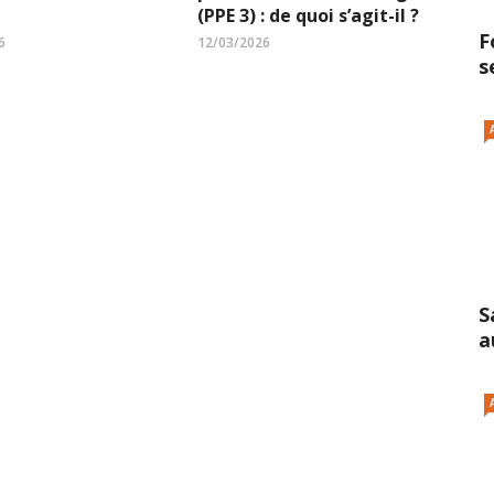
(PPE 3) : de quoi s’agit-il ?
F
6
12/03/2026
s
S
a